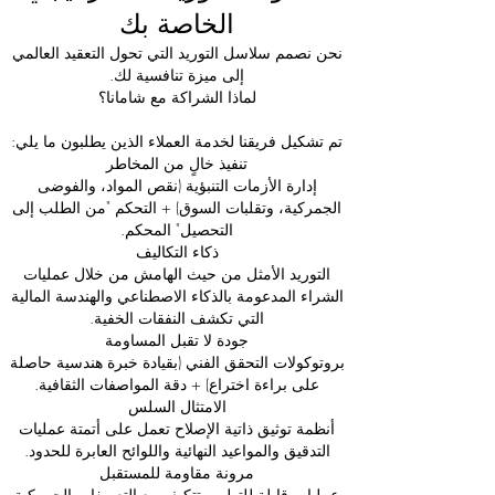
الخاصة بك
نحن نصمم سلاسل التوريد التي تحول التعقيد العالمي
إلى ميزة تنافسية لك.
لماذا الشراكة مع شامانا؟
تم تشكيل فريقنا لخدمة العملاء الذين يطلبون ما يلي:
تنفيذ خالٍ من المخاطر
إدارة الأزمات التنبؤية (نقص المواد، والفوضى
الجمركية، وتقلبات السوق) + التحكم "من الطلب إلى
التحصيل" المحكم.
ذكاء التكاليف
التوريد الأمثل من حيث الهامش من خلال عمليات
الشراء المدعومة بالذكاء الاصطناعي والهندسة المالية
التي تكشف النفقات الخفية.
جودة لا تقبل المساومة
بروتوكولات التحقق الفني (بقيادة خبرة هندسية حاصلة
على براءة اختراع) + دقة المواصفات الثقافية.
الامتثال السلس
أنظمة توثيق ذاتية الإصلاح تعمل على أتمتة عمليات
التدقيق والمواعيد النهائية واللوائح العابرة للحدود.
مرونة مقاومة للمستقبل
عمليات قابلة للتطوير تتكيف مع التعريفات الجمركية