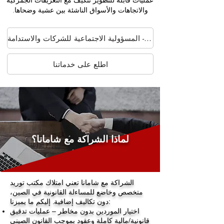
والاتجاهات والأسواق الناشئة بين عشية وضحاها.
تحقق من شامانا - المسؤولية الاجتماعية للشركات والاستدامة
اطلع على خدماتنا
لماذا الشراكة مع شامانا؟
الشراكة مع شامانا تعني امتلاك مكتب توريد
متخصص وخاضع للمساءلة القانونية في الصين،
دون تكاليف إضافية. إليكم ما يميزنا:
اختيار الموردين بدون مخاطر – عمليات تدقيق
قانونية/مالية كاملة وعقود بموجب القانون الصيني